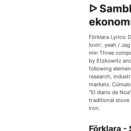
ᐅ Sambla
ekonomi
Förklara Lyrics: D
lovin', yeah / Ja
min Three compon
by Etzkowitz and
following elements
research, indust
markets. Cúmulo 
"El diario de Noa
traditional stove
iron.
Förklara -