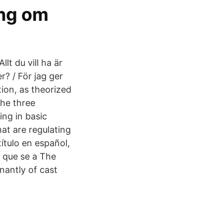
ing om
lt du vill ha är
r? / För jag ger
ion, as theorized
the three
ing in basic
at are regulating
tulo en español,
o que se a The
inantly of cast