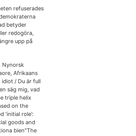
beten refuserades
ialdemokraterna
Vad betyder
ller redogöra,
längre upp på
n Nynorsk
laore, Afrikaans
diot / Du är full
 Men säg mig, vad
 triple helix
ased on the
initial role’:
cial goods and
ciona bien"The