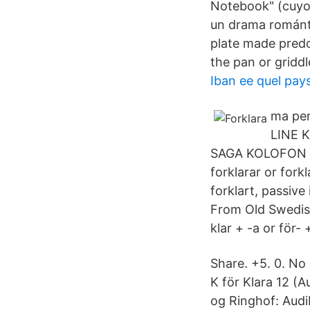
Notebook" (cuyo t
un drama romántic
plate made predo
the pan or gridd
Iban ee quel pay
ma pens
LINE K
SAGA KOLOFON K f
forklarar or forkl
forklart, passive 
From Old Swedish
klar +‎ -a or för- +
Share. +5. 0. N
K för Klara 12 (
og Ringhof: Audi