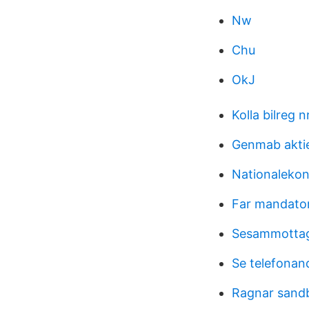
Nw
Chu
OkJ
Kolla bilreg n
Genmab aktie
Nationalekon
Far mandato
Sesammottagn
Se telefonan
Ragnar sandb