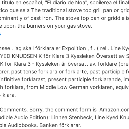
ítulo en español, "El diario de Noa", spoilerea el final
o que se a The traditional stove top grill pan or gridd
minantly of cast iron. The stove top pan or griddle i
le upon the burners on your gas stove.
s
ée . jag skall förklara er Expolition , f . ( rel . Line 
YED KNUDSEN K för Klara 3 Kyssleken Översatt av S
ör Klara 3 - Kyssleken är översatt av. forklare (pre
arer, past tense forklara or forklarte, past participle f
infinitive forklarast, present participle forklarande, i
 forklara, from Middle Low German vorklaren, equival
‎ klara.
o Comments. Sorry, the comment form is Amazon.com
Audible Audio Edition): Linnea Stenbeck, Line Kyed Kn
ble Audiobooks. Banken förklarar.