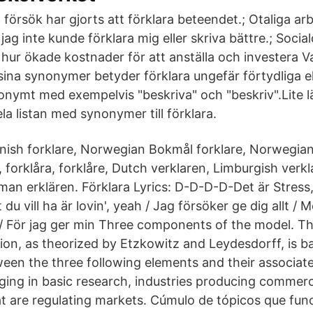
försök har gjorts att förklara beteendet.; Otaliga ar
t jag inte kunde förklara mig eller skriva bättre.; Soc
 hur ökade kostnader för att anställa och investera 
ll sina synonymer betyder förklara ungefär förtydliga e
nymt med exempelvis "beskriva" och "beskriv".Lite 
ela listan med synonymer till förklara.
nish forklare, Norwegian Bokmål forklare, Norwegia
e, forklåra, forklåre, Dutch verklaren, Limburgish verk
an erklären. Förklara Lyrics: D-D-D-D-Det är Stress, i
 du vill ha är lovin', yeah / Jag försöker ge dig allt /
 / För jag ger min Three components of the model. The
ion, as theorized by Etzkowitz and Leydesdorff, is b
een the three following elements and their associated ‘
aging in basic research, industries producing commer
 are regulating markets. Cúmulo de tópicos que fun