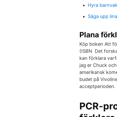
Hyra barnva
Säga upp lin
Plana förk
Köp boken Att fö
(ISBN Det forska
kan förklara var
jag er Chuck och
amerikansk komed
budet på Vivoline
acceptperioden. 
PCR-prov