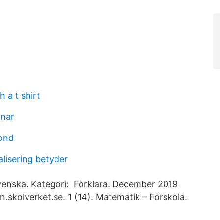
h a t shirt
nar
ond
balisering betyder
venska. Kategori: Förklara. December 2019
en.skolverket.se. 1 (14). Matematik – Förskola.