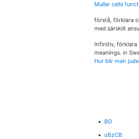
Muller cells func
förstå, förklara 
med särskilt ansv
Infinitiv, förkla
meanings. in Swe
Hur blir man jude
BD
oBzCB