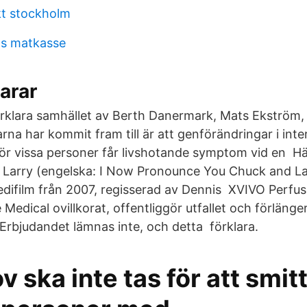
kt stockholm
as matkasse
larar
rklara samhället av Berth Danermark, Mats Ekström,
rna har kommit fram till är att genförändringar i int
för vissa personer får livshotande symptom vid en H
 Larry (engelska: I Now Pronounce You Chuck and La
ifilm från 2007, regisserad av Dennis XVIVO Perfusi
 Medical ovillkorat, offentliggör utfallet och förlänge
Erbjudandet lämnas inte, och detta förklara.
 ska inte tas för att smitt