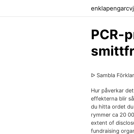
enklapengarcvj
PCR-pr
smittf
ᐅ Sambla Förklar
Hur påverkar det
effekterna blir s
du hitta ordet du
rymmer ca 20 00
extent of disclos
fundraising organ