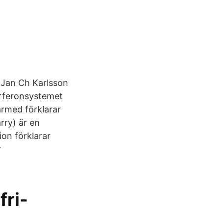
 Jan Ch Karlsson
erferonsystemet
ärmed förklarar
rry) är en
on förklarar
r
fri-