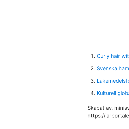
Curly hair wit
Svenska ham
Lakemedelsf
Kulturell glo
Skapat av. minis
https://larportal