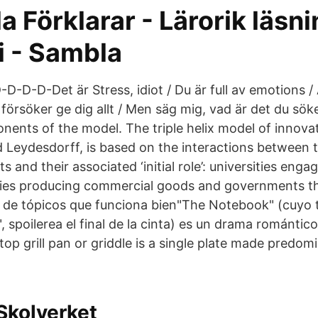
 Förklarar - Lärorik läsn
 - Sambla
-D-D-D-Det är Stress, idiot / Du är full av emotions / Al
g försöker ge dig allt / Men säg mig, vad är det du söke
ents of the model. The triple helix model of innovat
 Leydesdorff, is based on the interactions between 
 and their associated ‘initial role’: universities engag
ries producing commercial goods and governments th
de tópicos que funciona bien"The Notebook" (cuyo tí
", spoilerea el final de la cinta) es un drama romántic
 top grill pan or griddle is a single plate made predom
 Skolverket