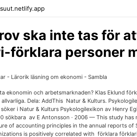
suut.netlify.app
ov ska inte tas för at
ri-förklara personer 
ar - Lärorik läsning om ekonomi - Sambla
ta ekonomin och arbetsmarknaden? Klas Eklund förkl
å allvarliga. Dela: AddThis Natur & Kulturs. Psykologil
 söker i Natur & Kulturs Psykologilexikon av Henry Eg
0 sökbara av E Antonsson · 2006 — This study has r
ure of accounting principles in the annual reports of
izations is positively correlated with förklara förklar