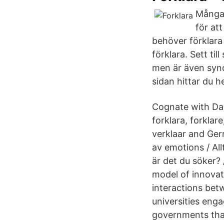
Många 
för at
behöver förklara
förklara. Sett ti
men är även syno
sidan hittar du h
Cognate with Da
forklara, forklar
verklaar and Germ
av emotions / Allt
är det du söker?
model of innovat
interactions betw
universities eng
governments that