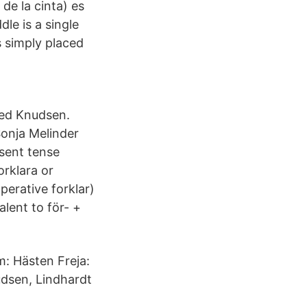
 de la cinta) es
le is a single
s simply placed
Kyed Knudsen.
onja Melinder
sent tense
orklara or
mperative forklar)
ent to för- +‎
: Hästen Freja:
udsen, Lindhardt