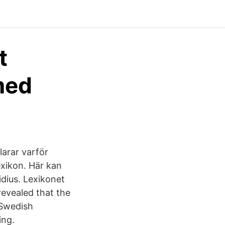
t
med
arar varför
exikon. Här kan
idius. Lexikonet
evealed that the
 Swedish
ing.